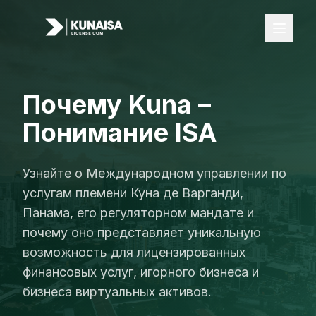
Почему Kuna –
Лицензии
Понимание ISA
Все лицензии
Лицензия FOREX
Узнайте о Международном управлении по
Лицензия iGaming
услугам племени Куна де Варганди,
Панама, его регуляторном мандате и
Лицензия VASP
почему оно представляет уникальную
Платёжные решения
возможность для лицензированных
Банкинг
финансовых услуг, игорного бизнеса и
бизнеса виртуальных активов.
Карточный эквайринг