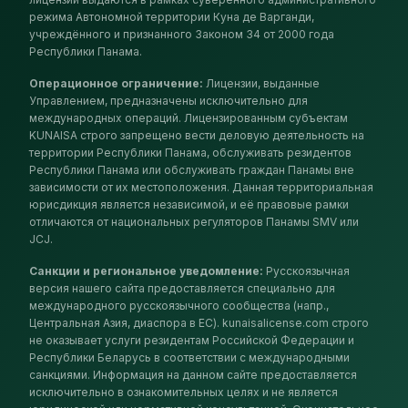
режима Автономной территории Куна де Варганди,
учреждённого и признанного Законом 34 от 2000 года
Республики Панама.
Операционное ограничение
:
Лицензии, выданные
Управлением, предназначены исключительно для
международных операций. Лицензированным субъектам
KUNAISA строго запрещено вести деловую деятельность на
территории Республики Панама, обслуживать резидентов
Республики Панама или обслуживать граждан Панамы вне
зависимости от их местоположения. Данная территориальная
юрисдикция является независимой, и её правовые рамки
отличаются от национальных регуляторов Панамы SMV или
JCJ.
Санкции и региональное уведомление
:
Русскоязычная
версия нашего сайта предоставляется специально для
международного русскоязычного сообщества (напр.,
Центральная Азия, диаспора в ЕС). kunaisalicense.com строго
не оказывает услуги резидентам Российской Федерации и
Республики Беларусь в соответствии с международными
санкциями. Информация на данном сайте предоставляется
исключительно в ознакомительных целях и не является