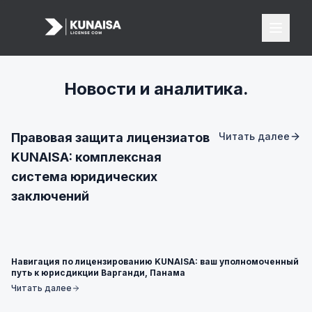
Новости и аналитика.
Лицензии
Все лицензии
Правовая защита лицензиатов
Читать далее
KUNAISA: комплексная
Лицензия FOREX
система юридических
Лицензия iGaming
заключений
Лицензия VASP
Платёжные решения
Навигация по лицензированию KUNAISA: ваш уполномоченный
Банкинг
путь к юрисдикции Варганди, Панама
Читать далее
Карточный эквайринг